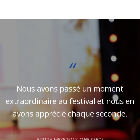
“
Nous avons passé un moment
à
extraordinaire au festival et nous en
t
avons apprécié chaque seconde.
t
BRITTA MEYERMAN (THE SEED)