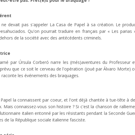
eut-être pas. Prêt(e)s pour le braquage ?
férent
 ne devait pas s'appeler La Casa de Papel à sa création. Le product
esahuciados. Qu'on pourrait traduire en français par « Les parias
ehors de la société avec des antécédents criminels.
trice
carné par Úrsula Corberó narre les (més)aventures du Professeur e
tait prévu que ce soit le cerveau de l'opération (joué par Álvaro Morte
i raconte les événements des braquages.
Papel la connaissent par coeur, et l'ont déjà chantée à tue-tête à 
flix. Mais connaissez-vous son histoire ? Si c'est la chanson de ralliem
lutionnaire italien entonné par les résistants pendant la Seconde Gue
s de la République sociale italienne fasciste.