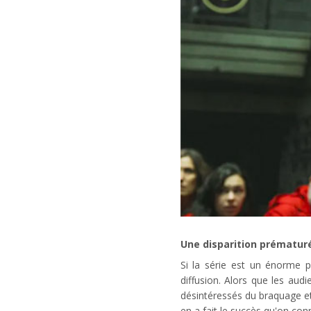
Une disparition prématur
Si la série est un énorme 
diffusion. Alors que les aud
désintéressés du braquage et 
en a fait le succès qu'on conn