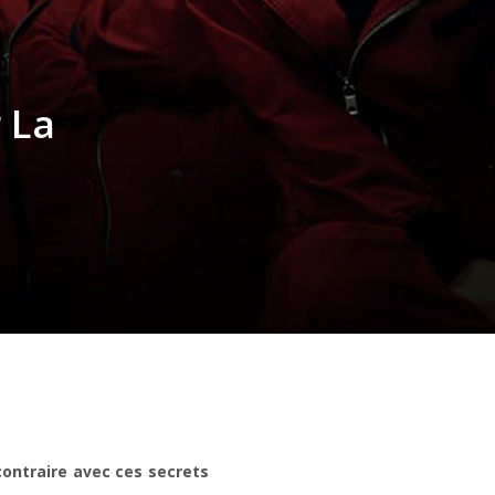
 La
contraire avec ces secrets