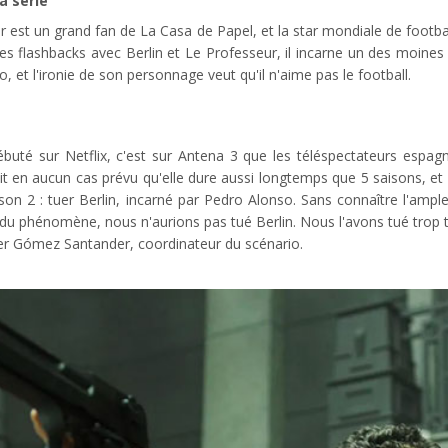
a série
r est un grand fan de La Casa de Papel, et la star mondiale de footb
des flashbacks avec Berlin et Le Professeur, il incarne un des moines
, et l'ironie de son personnage veut qu'il n'aime pas le football.
buté sur Netflix, c'est sur Antena 3 que les téléspectateurs espagn
était en aucun cas prévu qu'elle dure aussi longtemps que 5 saisons, et
ison 2 : tuer Berlin, incarné par Pedro Alonso. Sans connaître l'ampleur
du phénomène, nous n'aurions pas tué Berlin. Nous l'avons tué trop t
avier Gómez Santander, coordinateur du scénario.