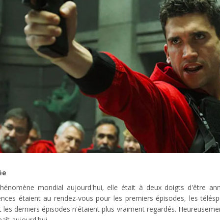
ée
phénomène mondial aujourd'hui, elle était à deux doigts d'être an
iences étaient au rendez-vous pour les premiers épisodes, les télé
les derniers épisodes n'étaient plus vraiment regardés. Heureusement
aît aujourd'hui.