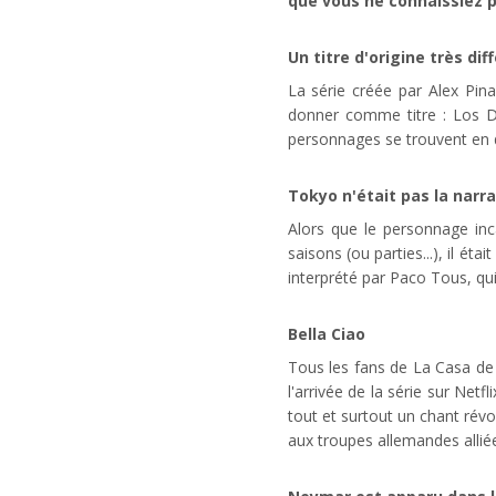
que vous ne connaissiez p
Un titre d'origine très dif
La série créée par Alex Pina
donner comme titre : Los D
personnages se trouvent en d
Tokyo n'était pas la narra
Alors que le personnage in
saisons (ou parties...), il é
interprété par Paco Tous, qu
Bella Ciao
Tous les fans de La Casa de 
l'arrivée de la série sur Net
tout et surtout un chant révo
aux troupes allemandes alliée