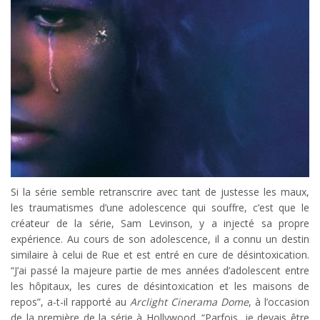
Si la série semble retranscrire avec tant de justesse les maux,
les traumatismes d’une adolescence qui souffre, c’est que le
créateur de la série, Sam Levinson, y a injecté sa propre
expérience. Au cours de son adolescence, il a connu un destin
similaire à celui de Rue et est entré en cure de désintoxication.
“J’ai passé la majeure partie de mes années d’adolescent entre
les hôpitaux, les cures de désintoxication et les maisons de
repos”, a-t-il rapporté au
Arclight Cinerama Dome
, à l’occasion
de la première de la série à Hollywood. “Parfois, je devais être