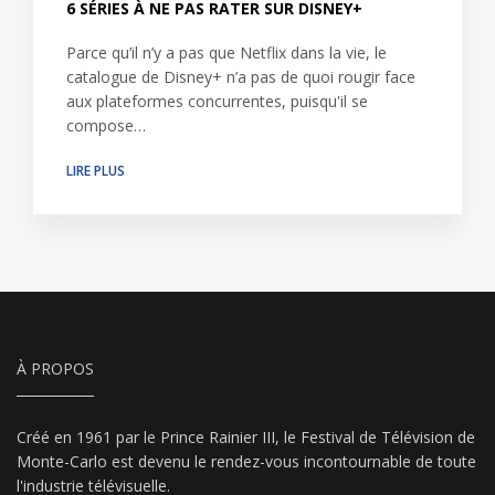
6 SÉRIES À NE PAS RATER SUR DISNEY+
Parce qu’il n’y a pas que Netflix dans la vie, le
catalogue de Disney+ n’a pas de quoi rougir face
aux plateformes concurrentes, puisqu'il se
compose…
LIRE PLUS
À PROPOS
Créé en 1961 par le Prince Rainier III, le Festival de Télévision de
Monte-Carlo est devenu le rendez-vous incontournable de toute
l'industrie télévisuelle.