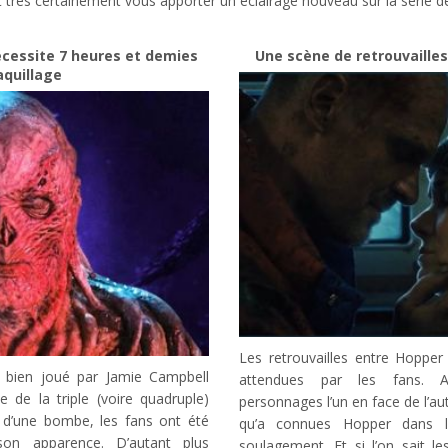
 très certainement vous apporter un éclairage nouveau sur la série de
cessite 7 heures et demies
Une scène de retrouvaille
quillage
Les retrouvailles entre Hoppe
t bien joué par Jamie Campbell
attendues par les fans. A
le de la triple (voire quadruple)
personnages l’un en face de l’aut
et d’une bombe, les fans ont été
qu’a connues Hopper dans 
on apparence. D’autant plus
soulagement. Et si l’on sait le