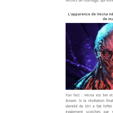
secrets de tournage, qui vont
L’apparence de Vecna né
de ma
Fun fact : Vecna est bel e
Bower. Si la révélation fina
identité de 001 a fait l’eff
également scotchés par s