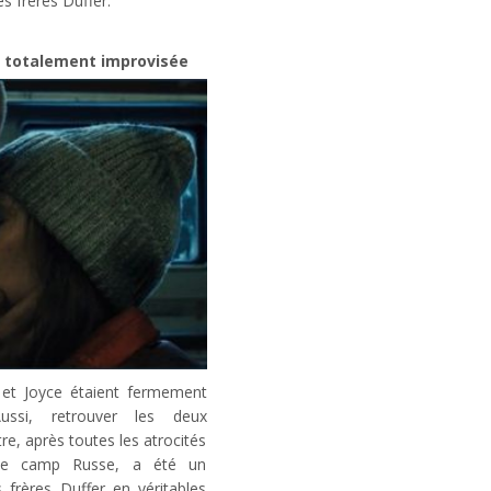
s frères Duffer.
s totalement improvisée
r et Joyce étaient fermement
ussi, retrouver les deux
re, après toutes les atrocités
le camp Russe, a été un
s frères Duffer en véritables