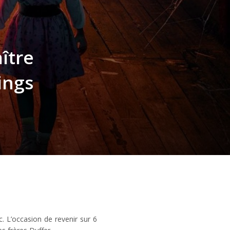
ître
ings
c. L’occasion de revenir sur 6