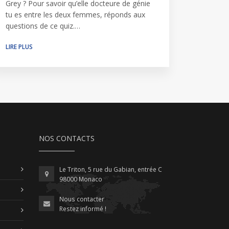
Grey ? Pour savoir qu’elle docteure de génie
tu es entre les deux femmes, réponds aux
questions de ce quiz.…
LIRE PLUS
NOS CONTACTS
Le Triton, 5 rue du Gabian, entrée C
98000 Monaco
Nous contacter
Restez informé !