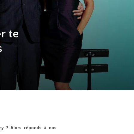
r te
s
ney ? Alors réponds à nos