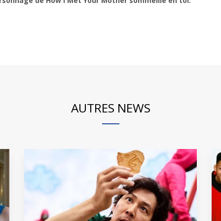
ersonnage de How I Met Your Mother sommeille en toi.
AUTRES NEWS