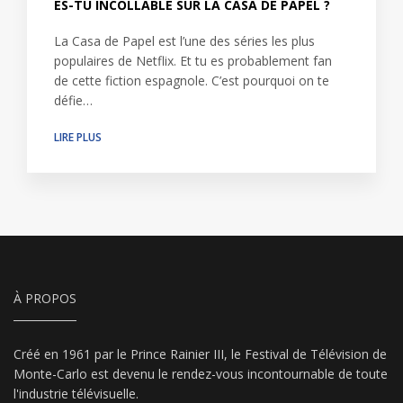
ES-TU INCOLLABLE SUR LA CASA DE PAPEL ?
La Casa de Papel est l’une des séries les plus
populaires de Netflix. Et tu es probablement fan
de cette fiction espagnole. C’est pourquoi on te
défie…
LIRE PLUS
À PROPOS
Créé en 1961 par le Prince Rainier III, le Festival de Télévision de
Monte-Carlo est devenu le rendez-vous incontournable de toute
l'industrie télévisuelle.