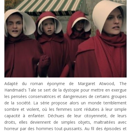
Adapté du roman éponyme de Margaret Atwood, The
Handmaid's Tale se sert de la dystopie pour mettre en exergue
les pensées conservatrices et dangereuses de certains groupes
de la société. La série propose alors un monde terriblement
sombre et violent, où les femmes sont réduites à leur simple
capacité à enfanter. Déchues de leur citoyenneté, de leurs
droits, elles deviennent de simples objets, maltraitées avec
horreur par des hommes tout-puissants. Au fil des épisodes et