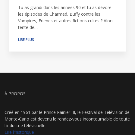
Tu as grandi dans les années 90 et tu as dévoré
les épisodes de Charmed, Buffy contre les
Vampires, Friends et autres fictions cultes ? Alors
tente de…
LIRE PLUS
À PROPOS
Créé en 1961 par le Prince Rainier III, le Festival de Télévision de
Monte-Carlo est devenu le rendez-vous incontournable de toute
l'industrie télévisuelle.
Lire l'historique