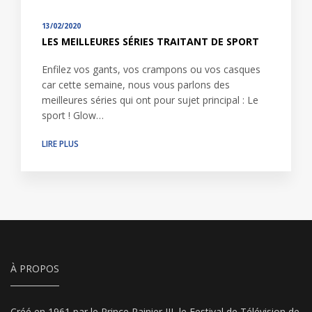
13/02/2020
LES MEILLEURES SÉRIES TRAITANT DE SPORT
Enfilez vos gants, vos crampons ou vos casques
car cette semaine, nous vous parlons des
meilleures séries qui ont pour sujet principal : Le
sport ! Glow…
LIRE PLUS
À PROPOS
Créé en 1961 par le Prince Rainier III, le Festival de Télévision de