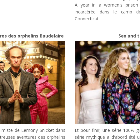
A year in a women's prison
incarcérée dans le camp d
Connecticut.
es des orphelins Baudelaire
Sex and t
simiste de Lemony Snicket dans
Et pour finir, une série 100% gi
astreuses aventures des orphelins
série mythique a d'abord été u