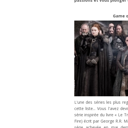
passions et vous plonger 
Game o
L'une des séries les plus r
cette liste... Vous l'avez d
série inspirée du livre « Le 
Fire) écrit par George R.R. Ma
série achevée en mai derni