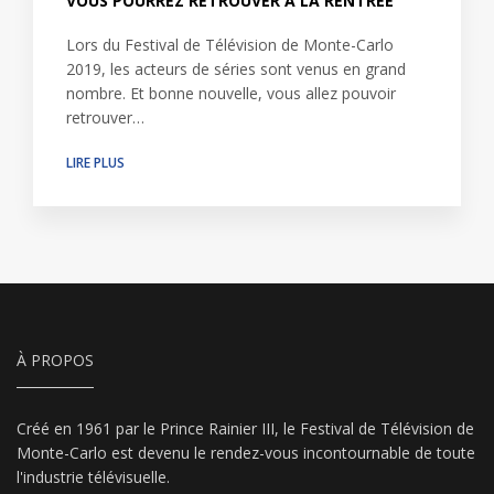
VOUS POURREZ RETROUVER À LA RENTRÉE
Lors du Festival de Télévision de Monte-Carlo
2019, les acteurs de séries sont venus en grand
nombre. Et bonne nouvelle, vous allez pouvoir
retrouver…
LIRE PLUS
À PROPOS
Créé en 1961 par le Prince Rainier III, le Festival de Télévision de
Monte-Carlo est devenu le rendez-vous incontournable de toute
l'industrie télévisuelle.