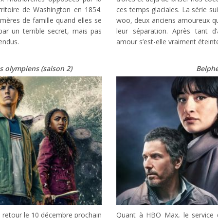
erritoire de Washington en 1854.
ces temps glaciales. La série su
mères de famille quand elles se
woo, deux anciens amoureux qui
par un terrible secret, mais pas
leur séparation. Après tant 
endus.
amour s’est-elle vraiment éteint
es olympiens (saison 2)
Belph
d retour le 10 décembre prochain
Quant à HBO Max, le service d