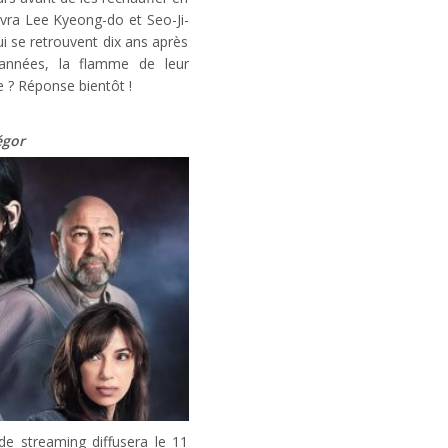
ivra Lee Kyeong-do et Seo-Ji-
 se retrouvent dix ans après
d’années, la flamme de leur
e ? Réponse bientôt !
égor
e streaming diffusera le 11