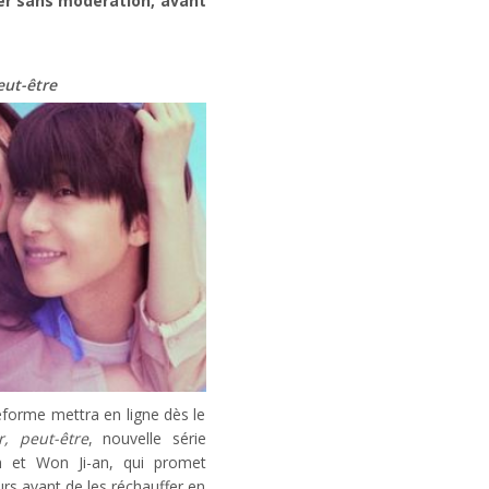
der sans modération, avant
eut-être
eforme mettra en ligne dès le
, peut-être
, nouvelle série
n et Won Ji-an, qui promet
urs avant de les réchauffer en