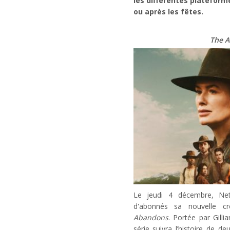
les différentes plateform
ou après les fêtes.
The 
Le jeudi 4 décembre, Netf
d'abonnés sa nouvelle cré
Abandons
. Portée par Gill
série suivra l’histoire de 