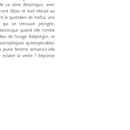
de sa série
Belphégor
, avec
incent Elbaz et Kad Merad au
nt le quotidien de Hafsa, une
rt qui se retrouve plongée,
 dantesque quand elle tombe
ieu de l’orage Belphégor, et
strophiques qu’inexplicables
 jeune femme arrivera-t-elle
e eclater la verité ? Réponse