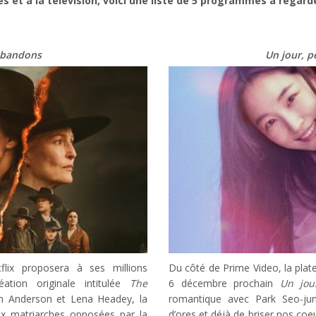
es et à la télévision, voici une liste de 5 programmes à regar
Abandons
Un jour, p
lix proposera à ses millions
Du côté de Prime Video, la plat
ation originale intitulée
The
6 décembre prochain
Un jour
ian Anderson et Lena Headey, la
romantique avec Park Seo-ju
deux matriarches opposées par la
d’ores et déjà de briser nos coe