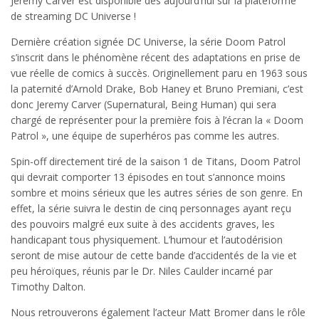
Jeremy Carver est disponible dès aujourd’hui sur la plateforme
de streaming DC Universe !
Dernière création signée DC Universe, la série Doom Patrol
s’inscrit dans le phénomène récent des adaptations en prise de
vue réelle de comics à succès. Originellement paru en 1963 sous
la paternité d’Arnold Drake, Bob Haney et Bruno Premiani, c’est
donc Jeremy Carver (Supernatural, Being Human) qui sera
chargé de représenter pour la première fois à l’écran la « Doom
Patrol », une équipe de superhéros pas comme les autres.
Spin-off directement tiré de la saison 1 de Titans, Doom Patrol
qui devrait comporter 13 épisodes en tout s’annonce moins
sombre et moins sérieux que les autres séries de son genre. En
effet, la série suivra le destin de cinq personnages ayant reçu
des pouvoirs malgré eux suite à des accidents graves, les
handicapant tous physiquement. L’humour et l’autodérision
seront de mise autour de cette bande d’accidentés de la vie et
peu héroïques, réunis par le Dr. Niles Caulder incarné par
Timothy Dalton.
Nous retrouverons également l’acteur Matt Bromer dans le rôle