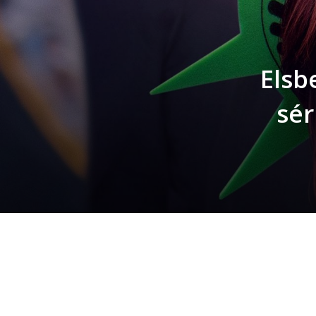
Elsb
sér