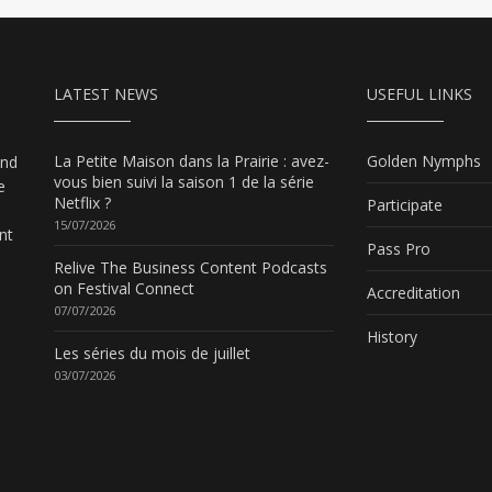
LATEST NEWS
USEFUL LINKS
La Petite Maison dans la Prairie : avez-
Golden Nymphs
and
vous bien suivi la saison 1 de la série
e
Netflix ?
Participate
15/07/2026
nt
Pass Pro
Relive The Business Content Podcasts
on Festival Connect
Accreditation
07/07/2026
History
Les séries du mois de juillet
03/07/2026