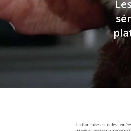
Les
sér
pla
La franchise culte des années