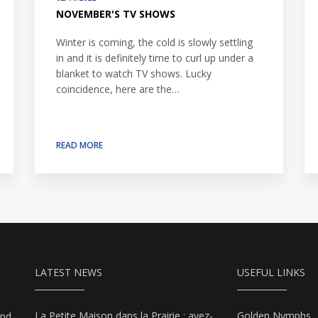
NOVEMBER'S TV SHOWS
Winter is coming, the cold is slowly settling
in and it is definitely time to curl up under a
blanket to watch TV shows. Lucky
coincidence, here are the…
READ MORE
LATEST NEWS
USEFUL LINKS
La Petite Maison dans la Prairie : avez-
Golden Nymphs
and