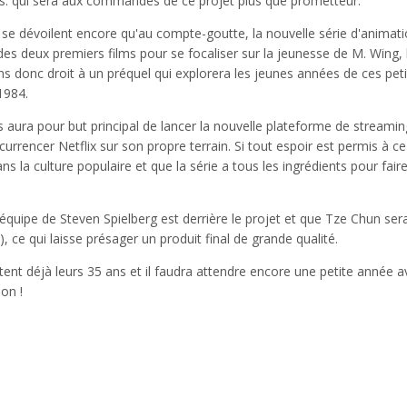
. qui sera aux commandes de ce projet plus que prometteur.
se dévoilent encore qu'au compte-goutte, la nouvelle série d'animatio
des deux premiers films pour se focaliser sur la jeunesse de M. Wing, 
donc droit à un préquel qui explorera les jeunes années de ces peti
1984.
 aura pour but principal de lancer la nouvelle plateforme de streamin
rrencer Netflix sur son propre terrain. Si tout espoir est permis à ce
s la culture populaire et que la série a tous les ingrédients pour fair
l'équipe de Steven Spielberg est derrière le projet et que Tze Chun sera
ce qui laisse présager un produit final de grande qualité.
tent déjà leurs 35 ans et il faudra attendre encore une petite année av
on !