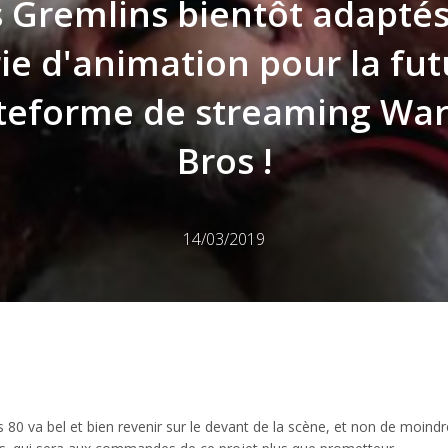
 Gremlins bientôt adapté
ie d'animation pour la fu
teforme de streaming Wa
Bros !
14/03/2019
 80 va bel et bien revenir sur le devant de la scène, et non de moindr