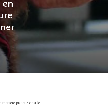
s en
ture
rner
e manière puisque c'est le