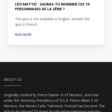
LÉO MATTEÏ : SAURAS-TU NOMMER CES 10
PERSONNAGES DE LA SÉRIE ?
The quiz is not available in English. Answer the
quiz in French
READ MORE
ABOUT US
Originally created by Prince Rainier III of Monaco, and now
under the Honorary Presidency of H.S.H. Prince Albert II of
Monaco, the Monte-Carlo Television Festival has become The
Not-to-be-Missed TV event for the entire television industry.